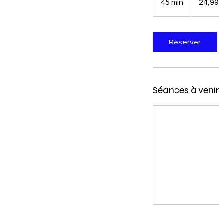
45 min
4
24,99
5
m
i
Réserver
n
Séances à venir