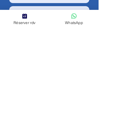
Réserver rdv
WhatsApp
Envoyer
Données Personnelles
Mentions Légales