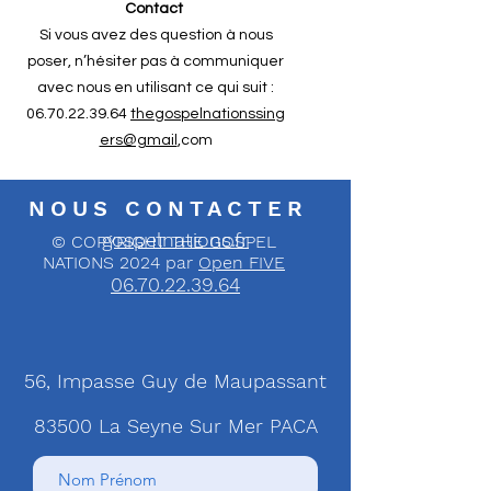
Contact
Si vous avez des question à nous
poser, n’hésiter pas à communiquer
avec nous en utilisant ce qui suit :
06.70.22.39.64
thegospelnationssing
ers@gmail
,com
NOUS CONTACTER
gospelnations.fr
© COPYRIGHT THE GOSPEL
NATIONS 2024 par
Open FIVE
06.70.22.39.64
56, Impasse Guy de Maupassant
83500 La Seyne Sur Mer PACA